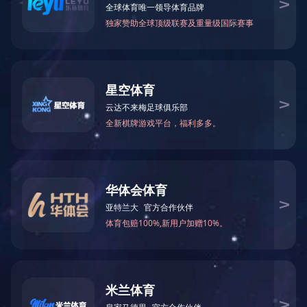
新闻资讯
公司动态
振动盘知识
关于我们
联系我们
产品导航
视觉检测设备
电子五金/塑料类精密振动盘
食品/医药/小商品类振动盘
振动盘辅助设备展示
涂层举例
振动盘展示
振动底座展示
振动盘知识