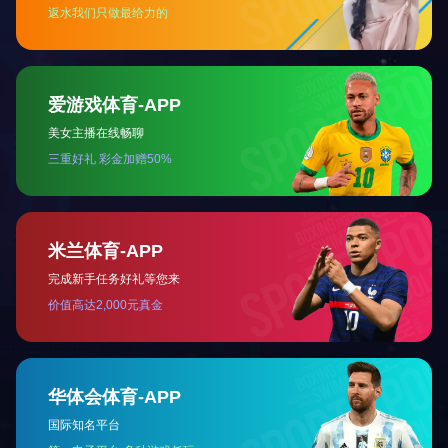
相关产品
防刮花振动盘涂层
振动盘
福州振动盘
电子零件振动盘
五金螺丝振动盘