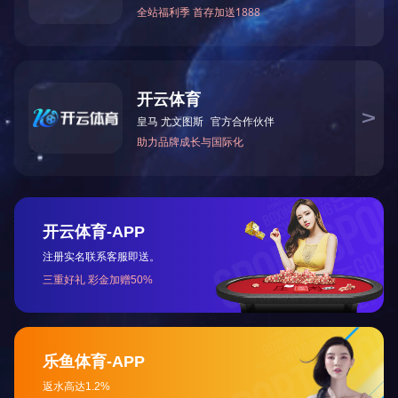
福州五金振动盘
其工作目的是通过振动将无序工件自动有序定
向排列整齐、准确地输送到下道工序。因此，可以把它配置作
为机械零部件对螺丝、螺母、店铺、等五金件上下料机器人的
送料系统。
（此内容由
xgfagb.com
提供）
上一条:
自动送料仓
下一条:
五金螺丝振动盘
乐鱼官方相关的文章
浅析振动盘工作原理
振动盘厂家告诉你振动盘振动乏力或过慢的原因
福州道同带你认识什么是振动盘
揭秘振动盘底座如何鉴别好坏