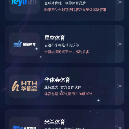
新闻资讯
公司动态
振动盘知识
关于我们
联系我们
产品导航
视觉检测设备
电子五金/塑料类精密振动盘
食品/医药/小商品类振动盘
振动盘辅助设备展示
涂层举例
振动盘展示
振动底座展示
振动盘知识