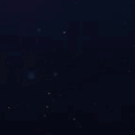
如，“短时”和“断续”的震动盘不能长期运行，因其绕组
线径及额定电流均比长期运行震动盘小。
上一条：
没有了
下一条：
自动上料振动盘的调整方法有哪些
乐鱼官方相关的文章
螺丝振动盘速度不稳定原因分析？
自动上料振动盘的调整方法有哪些
相关产品
自动送料仓
版权所有
福建道同机械有限公司
（
xgfagb.com
）电话：
15392003981 地址：福州市仓山区连坂村连坂新村4号
备案