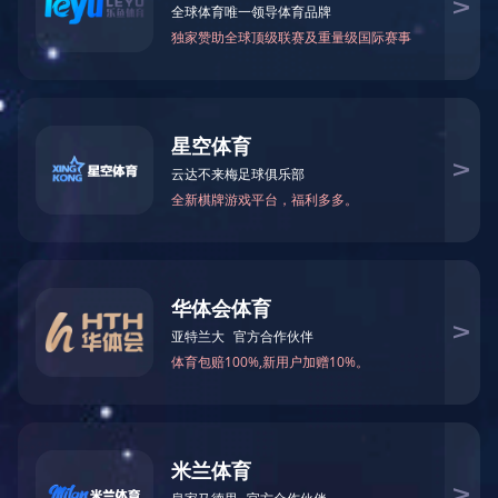
新闻资讯
公司动态
振动盘知识
关于我们
联系我们
新闻导航
公司动态
振动盘知识
常见问答
振动盘知识
揭秘振动盘底座如何鉴别好坏
福州道同带你认识什么是振动盘
振动盘厂家告诉你振动盘振动乏力或过慢的原因